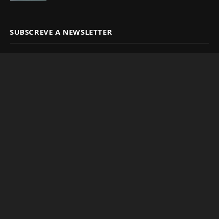
SUBSCREVE A NEWSLETTER
Subscreve a nossa lista de newsletter para ficares a par de
todas as novidades.
SUBSCREVER A NEWSLETTER
Copyright © 2025
BoraFalarDeGuito.com
Sobre nós
Mapa do Site
Termos de Utilização
Política de Privacidade
Contactos