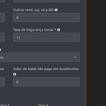
Outros rend. suj. só a IRS
Taxa de Segurança Social
*
mos
Subs. de Natal não pago em duodécimos
iário
*
Dias *