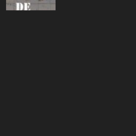
By
Adelina Mota
16-10-2022
Supermercado – Como
poupar nas compras?