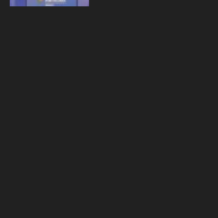
By
Adelina Mota
22-02-2023
IMI – O que precisas de
saber?